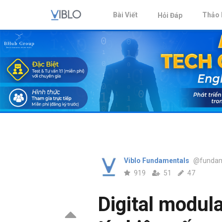
Bài Viết
Thảo 
Hỏi Đáp
Viblo Fundamentals
@fundam
919
51
47
Digital modul