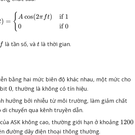
s(t) = \begin{cases} A\cos(2\pi ft)
{
cos
(
2
)
if 1
A
π
f
t
)
=
t
0
if 0
f
t
là tần số, và
là thời gian.
f
t
iễn bằng hai mức biên độ khác nhau, một mức cho
0
0
 bit
, thường là không có tín hiệu.
nh hưởng bởi nhiễu từ môi trường, làm giảm chất
ó di chuyển qua kênh truyền dẫn.
1
1200
 của ASK không cao, thường giới hạn ở khoảng
2
rên đường dây điện thoại thông thường.