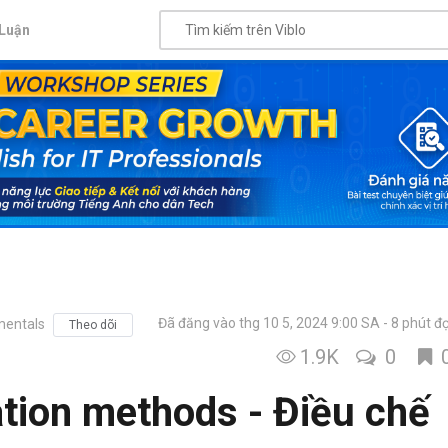
Luận
Đã đăng vào thg 10 5, 2024 9:00 SA
8 phút đ
entals
Theo dõi
1.9K
0
ation methods - Điều chế