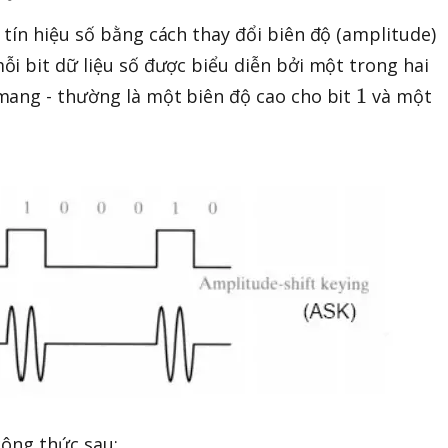
tín hiệu số bằng cách thay đổi biên độ (amplitude)
i bit dữ liệu số được biểu diễn bởi một trong hai
1
1
mang - thường là một biên độ cao cho bit
và một
công thức sau: