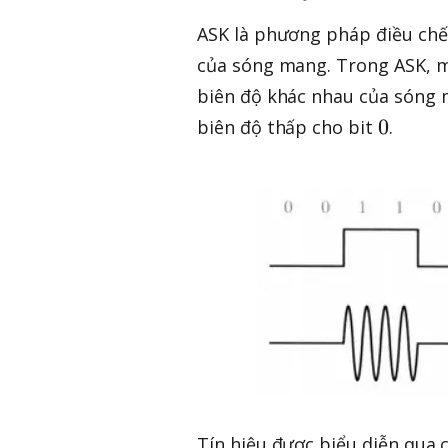
ASK là phương pháp điều chế 
của sóng mang. Trong ASK, mỗ
biên độ khác nhau của sóng 
0
0
biên độ thấp cho bit
.
Tín hiệu được biểu diễn qua 