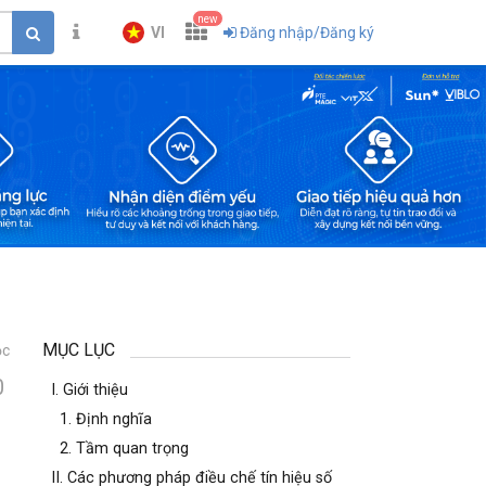
new
VI
Đăng nhập/Đăng ký
MỤC LỤC
ọc
0
I. Giới thiệu
1. Định nghĩa
2. Tầm quan trọng
II. Các phương pháp điều chế tín hiệu số