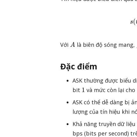
(
s
A
Với
là biên độ sóng mang,
A
Đặc điểm
ASK thường được biểu d
1
1
bit
và mức còn lại cho
ASK có thể dễ dàng bị ả
lượng của tín hiệu khi n
Khả năng truyền dữ liệu
bps (bits per second) t