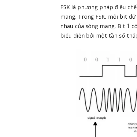
FSK là phương pháp điều chế 
mang. Trong FSK, mỗi bit dữ 
1
1
nhau của sóng mang. Bit
có
biểu diễn bởi một tần số thấ